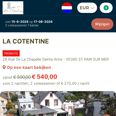
EUR
0
van
15-8-2026
op
17-08-2026
Wijzigen
2 volwassenen 1 kamer
LA COTENTINE
PROMOTIE
26 Rue De La Chapelle Sainte Anne - 50380 ST PAIR SUR MER
Op een kaart bekijken
€ 540,00
€ 590,00
vanaf
voor 2 nachten, 2 volwassenen of € 270,00 / nacht